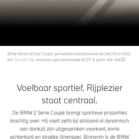
2
THE
De BMW 2 Serie Coupé.
Configurator en prijzen
Offerte aanvragen
BMW M240i xDrive Coupé: gemiddeld brandstofverbruik (WLTP) in l/100
km: 7,4–7,3: CO₂-emissies, gecombineerde WLTP in g/km: 168–166
Voelbaar sportief. Rijplezier
staat centraal.
De BMW 2 Serie Coupé brengt sportieve proporties
krachtig over. Hij voelt zelfs bij stilstand al dynamisch
aan dankzij zijn uitgesproken voorkant, korte
achterkant en strakke lijnenspel. Binnenin is de BMW