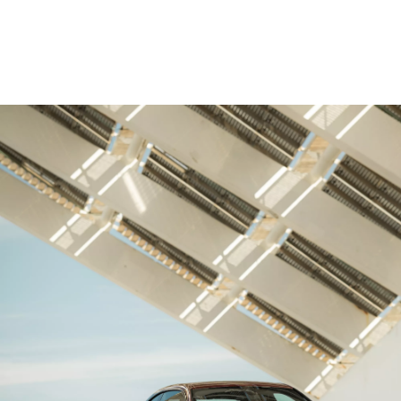
BMW M240i xDrive Coupé: Energieverbruik, gecombineerde WLTP in
l/100 km: 7,4–7,3; CO
-emissie, gecombineerde WLTP in g/km: 168–166
2