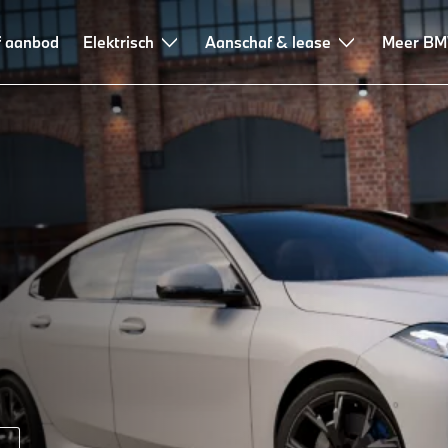
k
f aanbod
Leasen en financieren
Elektrisch
Advies en services
Aanschaf & lease
Meer B