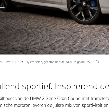
n
/100 km: 5,5–5,2: CO₂-emissies, gecombineerde WLTP in g/km: 125–119
lend sportief. Inspirerend d
silhouet van de BMW 2 Serie Gran Coupé met frameloze z
sche motoren leveren de juiste mix van sportiviteit en