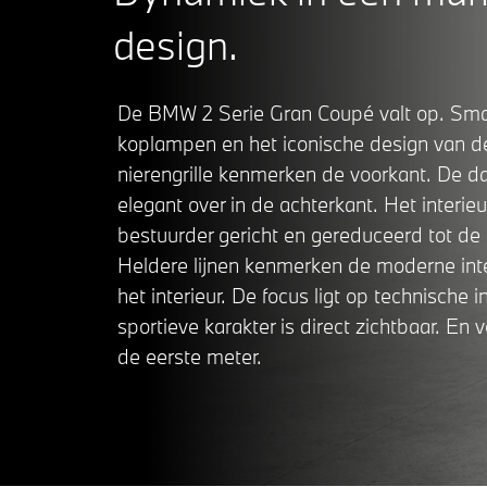
design.
De BMW 2 Serie Gran Coupé valt op. Sma
koplampen en het iconische design van
nierengrille kenmerken de voorkant. De dak
elegant over in de achterkant. Het interieu
bestuurder gericht en gereduceerd tot de 
Heldere lijnen kenmerken de moderne inte
het interieur. De focus ligt op technische i
sportieve karakter is direct zichtbaar. En 
de eerste meter.