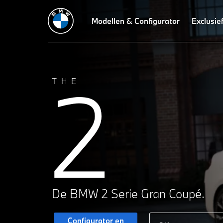
Technische gegevens
Design
Modellen & Configurator
Technologieën
Rijdynamie
Exclusie
2
THE
De BMW 2 Serie Gran Coupé.
Configurator en