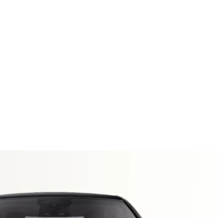
id
Technische gegevens
u
2; CO₂-emissies, gecombineerde WLTP in g/km: 125–119
ng 15 kW.