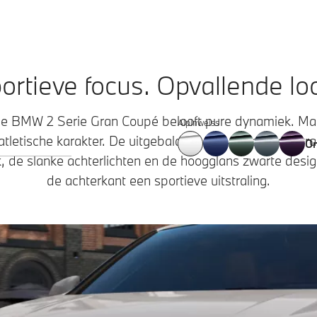
ortieve focus. Opvallende lo
e BMW 2 Serie Gran Coupé belooft pure dynamiek. Mar
Alpinweiss
tletische karakter. De uitgebalanceerde proporties st
On
ook, de slanke achterlichten en de hoogglans zwarte des
de achterkant een sportieve uitstraling.