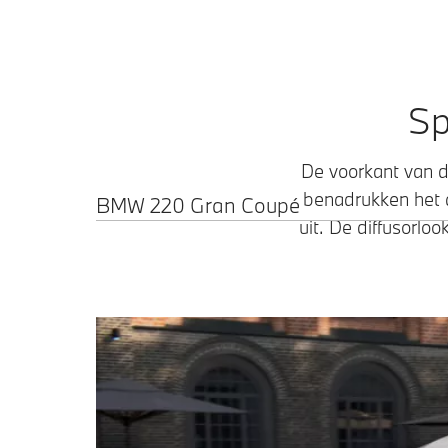
Sp
De voorkant van d
benadrukken het a
BMW 220 Gran Coupé
uit. De diffusorl