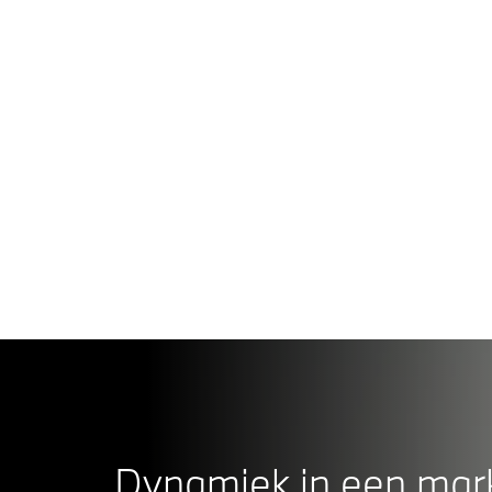
BM
¹ 
Dynamiek in een mar