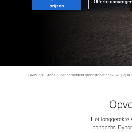
Offerte aanvrage
prijzen
BMW 220 Gran Coupé: gemiddeld brandstofverbruik (WLTP) in l
Opval
Het langgerekte 
aandacht. Dynami