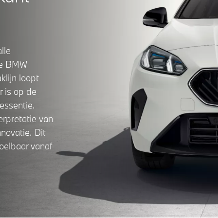
lle
 de BMW
lijn loopt
r is op de
essentie.
rpretatie van
nnovatie. Dit
voelbaar vanaf