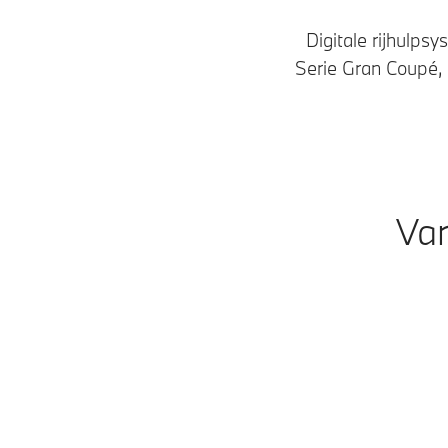
Digitale rijhulps
Serie Gran Coupé, 
Var
Modellen
Benzine • Diesel
M-modellen
Benzine