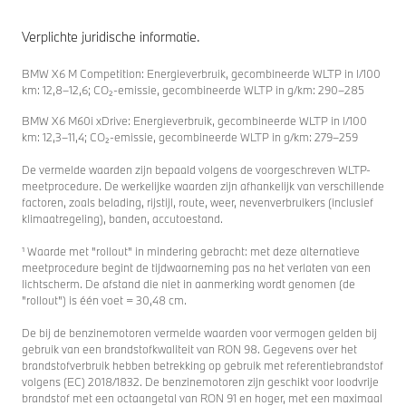
Verplichte juridische informatie.
BMW X6 M Competition: Energieverbruik, gecombineerde WLTP in l/100
km: 12,8–12,6; CO₂-emissie, gecombineerde WLTP in g/km: 290–285
BMW X6 M60i xDrive: Energieverbruik, gecombineerde WLTP in l/100
km: 12,3–11,4; CO₂-emissie, gecombineerde WLTP in g/km: 279–259
De vermelde waarden zijn bepaald volgens de voorgeschreven WLTP-
meetprocedure. De werkelijke waarden zijn afhankelijk van verschillende
factoren, zoals belading, rijstijl, route, weer, nevenverbruikers (inclusief
klimaatregeling), banden, accutoestand.
¹ Waarde met "rollout" in mindering gebracht: met deze alternatieve
meetprocedure begint de tijdwaarneming pas na het verlaten van een
lichtscherm. De afstand die niet in aanmerking wordt genomen (de
"rollout") is één voet = 30,48 cm.
De bij de benzinemotoren vermelde waarden voor vermogen gelden bij
gebruik van een brandstofkwaliteit van RON 98. Gegevens over het
brandstofverbruik hebben betrekking op gebruik met referentiebrandstof
volgens (EC) 2018/1832. De benzinemotoren zijn geschikt voor loodvrije
brandstof met een octaangetal van RON 91 en hoger, met een maximaal