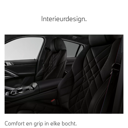
Interieurdesign.
Comfort en grip in elke bocht.
M