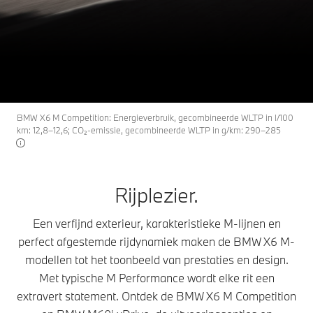
De BMW X6 M-
X6 M
THE
Modellen.
Configurator en prijzen
Offerte aanvragen
BMW X6 M Competition: Energieverbruik, gecombineerde WLTP in l/100
km: 12,8–12,6; CO₂-emissie, gecombineerde WLTP in g/km: 290–285
Rijplezier.
Een verfijnd exterieur, karakteristieke M-lijnen en
perfect afgestemde rijdynamiek maken de BMW X6 M-
modellen tot het toonbeeld van prestaties en design.
Met typische M Performance wordt elke rit een
extravert statement. Ontdek de BMW X6 M Competition