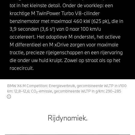
tot in het kleinste detail. Onder de voorklep: een
krachtige M TwinPower Turbo V8-cilinder
benzinemotor met maximaal 460 kW (625 pk), die in
3,9 seconden (3,6 s¹) van 0 naar 100 km/u
accelereert. Het adaptieve M onderstel, het actieve
M differentieel en M xDrive zorgen voor maximale
tractie, precieze rijeigenschappen en een rijervaring
die onder uw huid kruipt. Zowel op straat als op het
racecircuit.
BMW X6 M Competition: Energieverbruik, gecombineerde WLTP in l/100
km: 12,8–12,6; CO₂-emissie, gecombineerde WLTP in g/km: 290–285
Rijdynamiek.