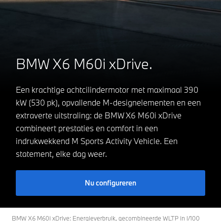
BMW X6 M60i xDrive.
Een krachtige achtcilindermotor met maximaal 390
kW (530 pk), opvallende M-designelementen en een
extraverte uitstraling: de BMW X6 M60i xDrive
combineert prestaties en comfort in een
indrukwekkend M Sports Activity Vehicle. Een
statement, elke dag weer.
Nu configureren
BMW X6 M60i xDrive: Energieverbruik, gecombineerde WLTP in l/100