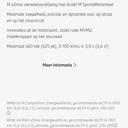
M xDrive vierwielaandrijving met Actief M Sportdifferentieel
Maximale soepelheid, precisie en dynamiek voor op straat
en op het racecircuit
Innovaties uit de motorsport, zoals rode M1/M2-
instelknoppen op het stuurwiel
Maximaal 460 kW (625 pk), 0-100 km/u in 3,9 s (3,6 s¹)
Meer informatie
BMW X6 M Competition: Energieverbruik, gecombineerde WLTP in l/100
km: 12,8–12,6; CO₂-emissie, gecombineerde WLTP in g/km: 290–285
BMW X6 M60i xDrive: Energieverbruik, gecombineerde WLTP in l/100
km: 12,3–11,4; CO₂-emissie, gecombineerde WLTP in g/km: 279–259