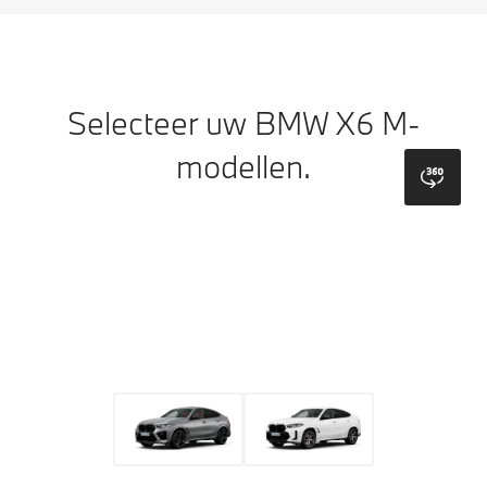
Selecteer uw BMW X6 M-
modellen.
bmw
Model
Kleuren
Wielen
Dak
Bekleding