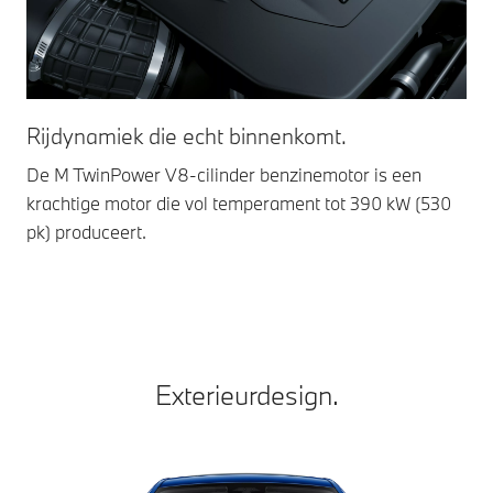
St
Rijdynamiek die echt binnenkomt.
Int
De M TwinPower V8-cilinder benzinemotor is een
bij
krachtige motor die vol temperament tot 390 kW (530
rij
pk) produceert.
Exterieurdesign.