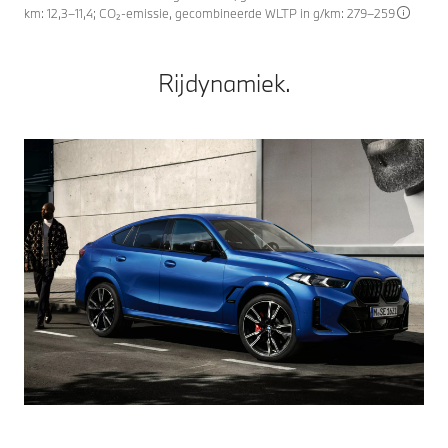
km: 12,3–11,4; CO₂-emissie, gecombineerde WLTP in g/km: 279–259
Rijdynamiek.