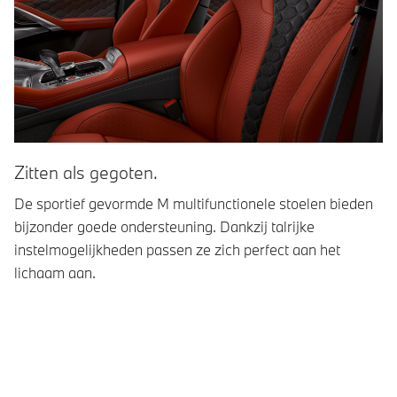
Zitten als gegoten.
S
De sportief gevormde M multifunctionele stoelen bieden
Sl
bijzonder goede ondersteuning. Dankzij talrijke
de
instelmogelijkheden passen ze zich perfect aan het
M1
lichaam aan.
ca