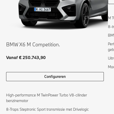
M T
8-t
BMW
BMW X6 M Competition.
Per
geb
Vanaf € 250.743,90
Uit
Max
Configureren
High-performance M TwinPower Turbo V8-cilinder
benzinemotor
8-Traps Steptronic Sport transmissie met Drivelogic