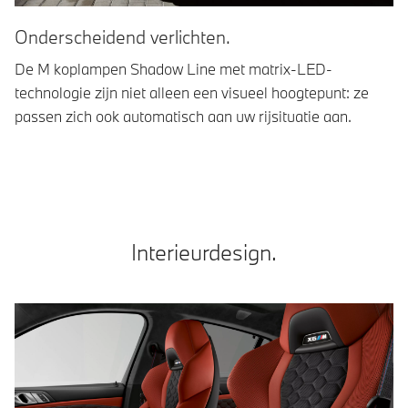
Onderscheidend verlichten.
G
De M koplampen Shadow Line met matrix-LED-
De
technologie zijn niet alleen een visueel hoogtepunt: ze
ve
passen zich ook automatisch aan uw rijsituatie aan.
ri
kr
Interieurdesign.