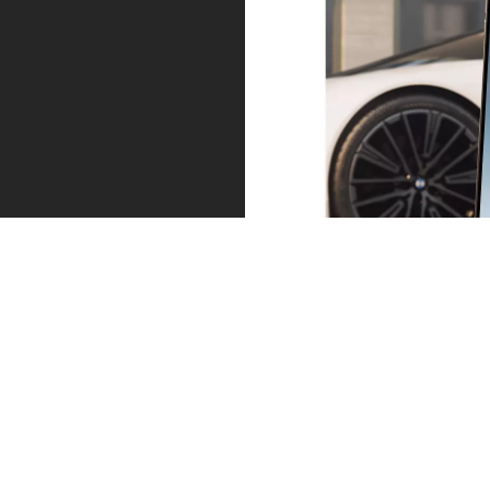
Service – precies wanneer u die nodig
heeft.
Altijd een stap verder. Naderend onderhoud of
bandenslijtage: wij nemen vroegtijdig contact met u op.
Via de melding in de My BMW app kunt u direct een
afspraak maken. Voor zorgeloos door blijven rijden.
BMW Proactive Care ontdekken