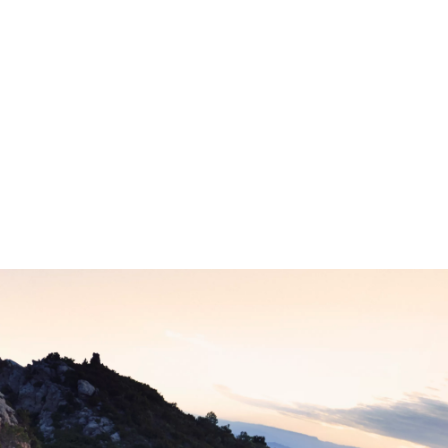
0-100 km/u
4,5 s
Topsnelheid
250 km/u
Technische gegevens