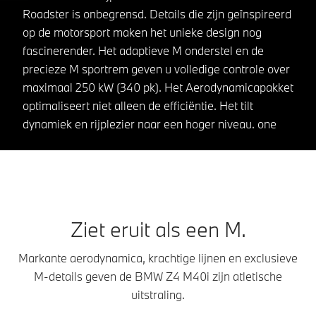
Roadster is onbegrensd. Details die zijn geïnspireerd
op de motorsport maken het unieke design nog
fascinerender. Het adaptieve M onderstel en de
precieze M sportrem geven u volledige controle over
maximaal 250 kW (340 pk). Het Aerodynamicapakket
optimaliseert niet alleen de efficiëntie. Het tilt
dynamiek en rijplezier naar een hoger niveau. one
Ziet eruit als een M.
Markante aerodynamica, krachtige lijnen en exclusieve
M-details geven de BMW Z4 M40i zijn atletische
uitstraling.