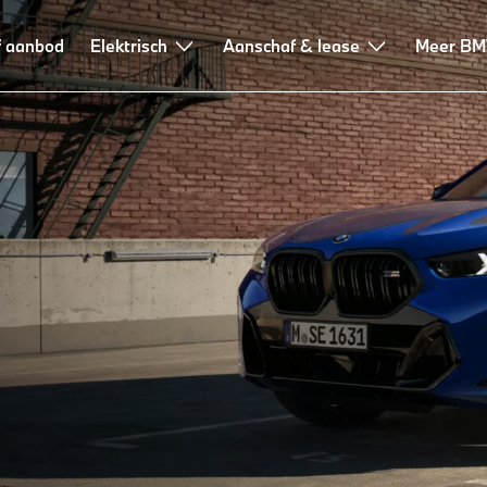
f aanbod
Elektrisch
Aanschaf & lease
Meer B