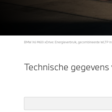
X6
Configurator en prijzen
Nu ontdekken
BMW X6 M60i xDrive: Energieverbruik, gecombineerde WLTP in 
Technische gegevens