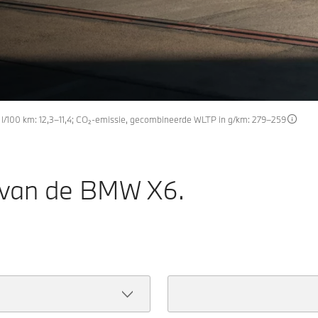
l/100 km: 12,3–11,4; CO₂-emissie, gecombineerde WLTP in g/km: 279–259
 van de BMW X6.