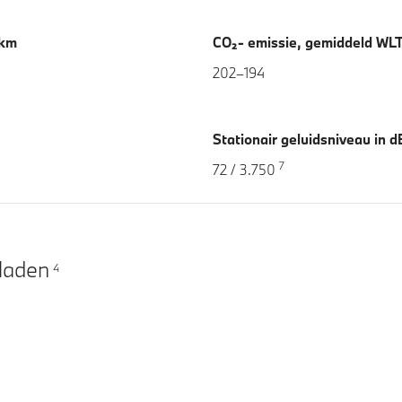
 km
CO₂- emissie, gemiddeld WLTP
202–194
Stationair geluidsniveau in 
7
72 / 3.750
pladen
4