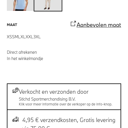
Aanbevolen maat
MAAT
XS
S
M
L
XL
XXL
3XL
Direct afrekenen
In het winkelmandje
Voetnoten
Verzending
Verkocht en verzonden door
Stichd Sportmerchandising B.V.
Klik voor meer informatie over de verkoper op de info-knop.
4,95 € verzendkosten,
Gratis levering