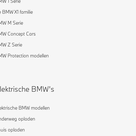
W 1 Serie
 BMW X1 familie
MW M Serie
MW Concept Cars
MW Z Serie
W Protection modellen
lektrische BMW’s
ektrische BMW modellen
nderweg opladen
uis opladen