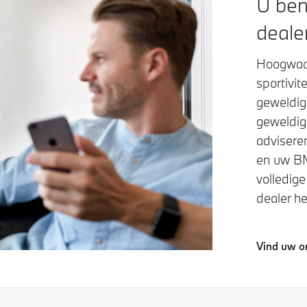
U ben
dealer
Hoogwaar
sportivit
geweldige
geweldig
adviseren
en uw BM
volledig
dealer he
Vind uw o