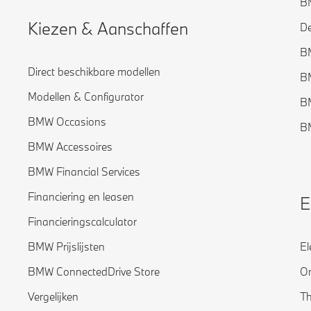
BM
Kiezen & Aanschaffen
De
B
Direct beschikbare modellen
B
Modellen & Configurator
B
BMW Occasions
BM
BMW Accessoires
BMW Financial Services
Financiering en leasen
E
Financieringscalculator
BMW Prijslijsten
El
BMW ConnectedDrive Store
O
Vergelijken
Th