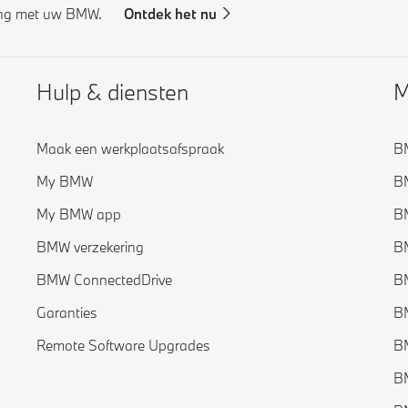
ing met uw BMW.
Ontdek het nu
Hulp & diensten
M
Maak een werkplaatsafspraak
BM
My BMW
BM
My BMW app
B
BMW verzekering
BM
BMW ConnectedDrive
BM
Garanties
BM
Remote Software Upgrades
BM
BM