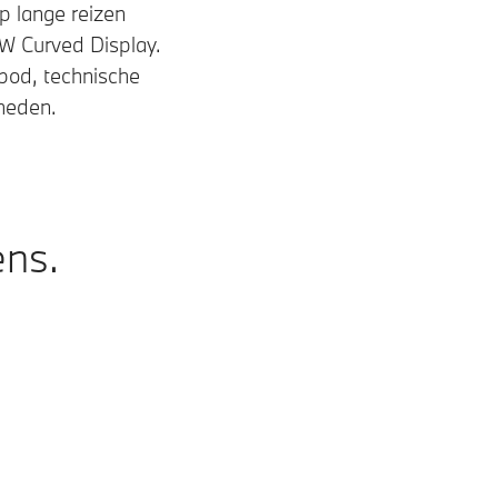
op lange reizen
MW Curved Display.
bod, technische
kheden.
ens.