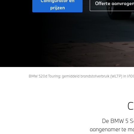
Configurator en
Offerte aanvrage
prijzen
BMW 520d Touring: gemiddeld brandstofverbruik (WLTP) in l/10
C
De BMW 5 Ser
aangenamer te mak