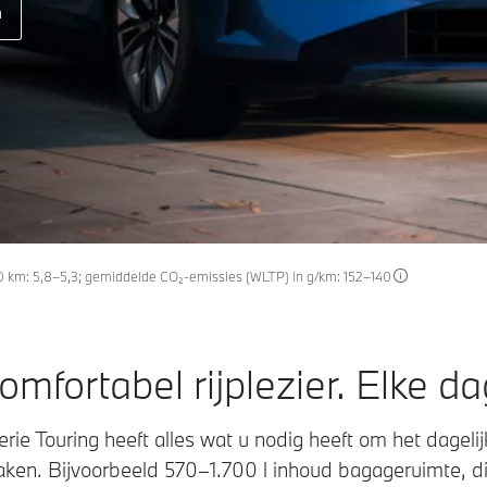
n
0 km: 5,8–5,3; gemiddelde CO₂-emissies (WLTP) in g/km: 152–140
omfortabel rijplezier. Elke da
ie Touring heeft alles wat u nodig heeft om het dagelij
en. Bijvoorbeeld 570–1.700 l inhoud bagageruimte, di