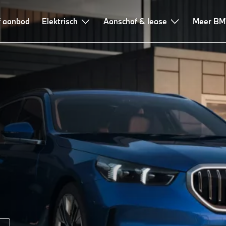
n
f aanbod
Financieren & services
Elektrisch
Aanschaf & lease
Meer B