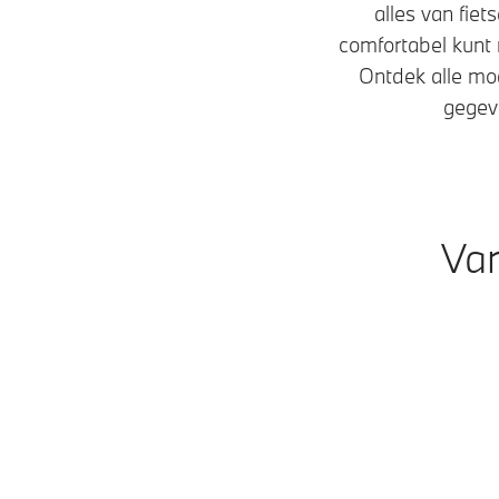
alles van fiet
comfortabel kunt 
Ontdek alle mo
gegeve
Var
Modellen
Benzine • Diesel
Plug-in Hybride