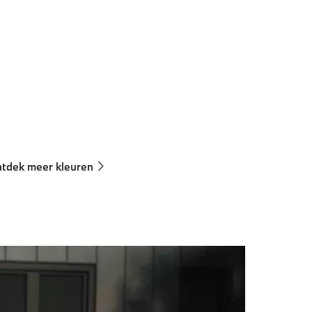
nelheid
Technische gegevens
 km/h
CO
-emissies, gecombineerde WLTP in g/km: 161–149
2
tdek meer kleuren