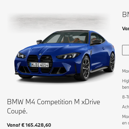
B
Va
Max
Hig
ben
8-T
BMW M4 Competition M xDrive
Ach
Coupé.
Max
en 
Vanaf € 165.428,60