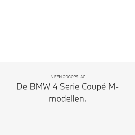
BMW M4 Competition M xDrive Coupé: gemiddeld brandstofverbruik
(WLTP) in l/100 km: 10,3–10,1; gemiddelde CO₂-emissies (WLTP) in g/km:
233–230
IN EEN OOGOPSLAG
De BMW 4 Serie Coupé M-
modellen.