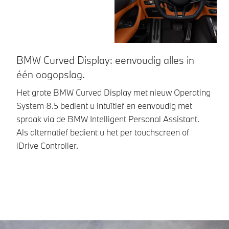
BMW Curved Display: eenvoudig alles in
St
één oogopslag.
Me
on
Het grote BMW Curved Display met nieuw Operating
st
System 8.5 bedient u intuïtief en eenvoudig met
uu
spraak via de BMW Intelligent Personal Assistant.
Als alternatief bedient u het per touchscreen of
iDrive Controller.