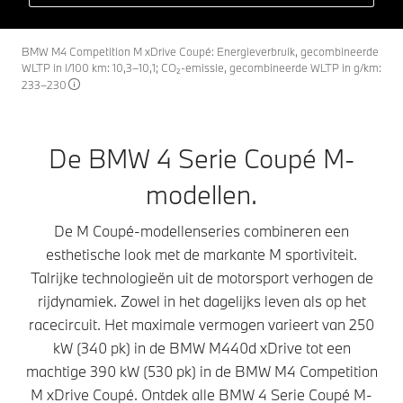
BMW M4 Competition M xDrive Coupé: Energieverbruik, gecombineerde
WLTP in l/100 km: 10,3–10,1; CO₂-emissie, gecombineerde WLTP in g/km:
233–230
De BMW 4 Serie Coupé M-
modellen.
De M Coupé-modellenseries combineren een
esthetische look met de markante M sportiviteit.
Talrijke technologieën uit de motorsport verhogen de
rijdynamiek. Zowel in het dagelijks leven als op het
racecircuit. Het maximale vermogen varieert van 250
kW (340 pk) in de BMW M440d xDrive tot een
machtige 390 kW (530 pk) in de BMW M4 Competition
M xDrive Coupé. Ontdek alle BMW 4 Serie Coupé M-