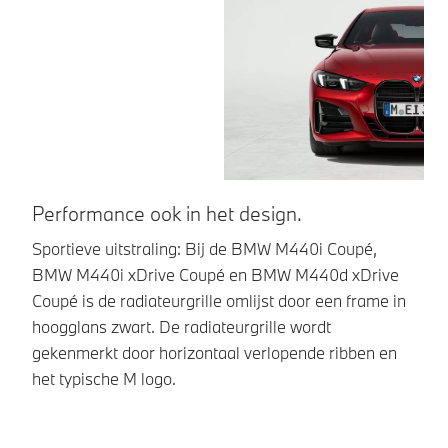
Performance ook in het design.
O
Sportieve uitstraling: Bij de BMW M440i Coupé,
Aa
BMW M440i xDrive Coupé en BMW M440d xDrive
me
Coupé is de radiateurgrille omlijst door een frame in
na
hoogglans zwart. De radiateurgrille wordt
gl
gekenmerkt door horizontaal verlopende ribben en
co
het typische M logo.