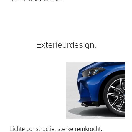
me
Exterieurdesign.
Lichte constructie, sterke remkracht.
M