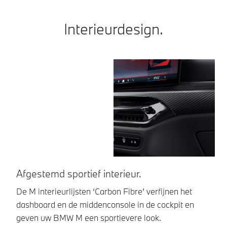
Interieurdesign.
Afgestemd sportief interieur.
E
De M interieurlijsten ‘Carbon Fibre’ verfijnen het
He
dashboard en de middenconsole in de cockpit en
ac
geven uw BMW M een sportievere look.
zo