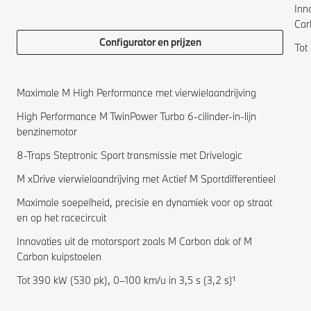
Inn
Car
Configurator en prijzen
Tot
Maximale M High Performance met vierwielaandrijving
High Performance M TwinPower Turbo 6-cilinder-in-lijn
benzinemotor
8-Traps Steptronic Sport transmissie met Drivelogic
M xDrive vierwielaandrijving met Actief M Sportdifferentieel
Maximale soepelheid, precisie en dynamiek voor op straat
en op het racecircuit
Innovaties uit de motorsport zoals M Carbon dak of M
Carbon kuipstoelen
Tot 390 kW (530 pk), 0–100 km/u in 3,5 s (3,2 s)¹