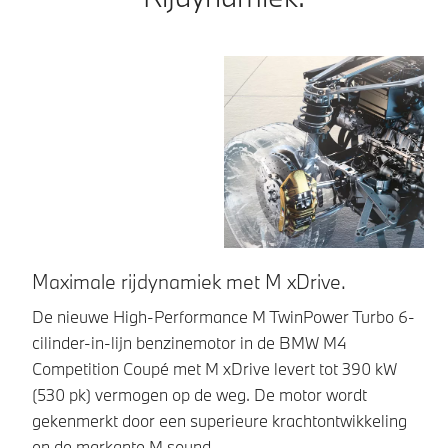
Maximale rijdynamiek met M xDrive.
U
De nieuwe High-Performance M TwinPower Turbo 6-
D
cilinder-in-lijn benzinemotor in de BMW M4
ci
Competition Coupé met M xDrive levert tot 390 kW
Co
(530 pk) vermogen op de weg. De motor wordt
i
gekenmerkt door een superieure krachtontwikkeling
pk
en de markante M sound.
ma