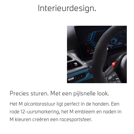
Interieurdesign.
Precies sturen. Met een pijlsnelle look.
M
Het M alcantarastuur ligt perfect in de handen. Een
In
rode 12-uursmarkering, het M embleem en naden in
he
M kleuren creëren een racesportsfeer.
ca