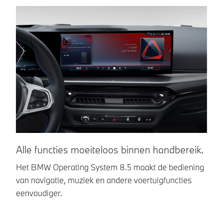
om te
manoeuvreren.
Alle functies moeiteloos binnen handbereik.
U
Het BMW Operating System 8.5 maakt de bediening
Vi
van navigatie, muziek en andere voertuigfuncties
co
eenvoudiger.
sp
be
u 