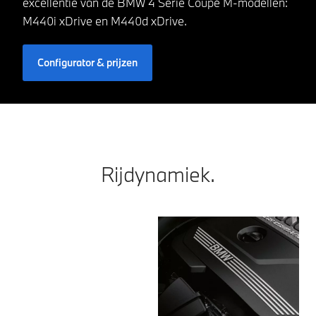
excellentie van de BMW 4 Serie Coupé M-modellen:
M440i xDrive en M440d xDrive.
Configurator & prijzen
Rijdynamiek.