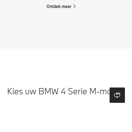
Ontdek meer
Kies uw BMW 4 Serie M-model.
bmw
Model
Kleuren
Wielen
Dak
Bekleding
Interieurli