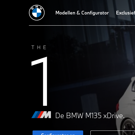
Technische gegevens
Prestaties
Modellen & Configurator
Design
Technologieën
Exclusie
1
THE
De BMW M135 xDrive.