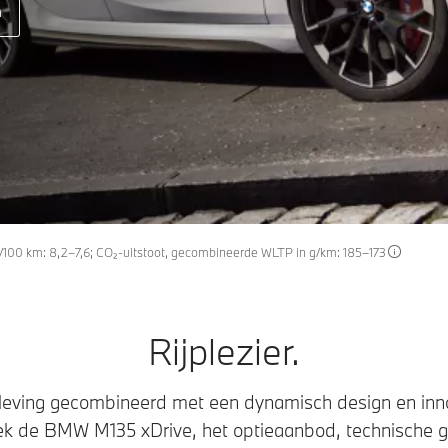
n
/100 km: 8,2–7,6; CO₂-uitstoot, gecombineerde WLTP in g/km: 185–173
Rijplezier.
eleving gecombineerd met een dynamisch design en inno
tdek de BMW M135 xDrive, het optieaanbod, technische 