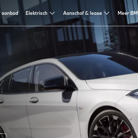
f aanbod
Leasen en financieren
Elektrisch
Advies en services
Aanschaf & lease
Meer B