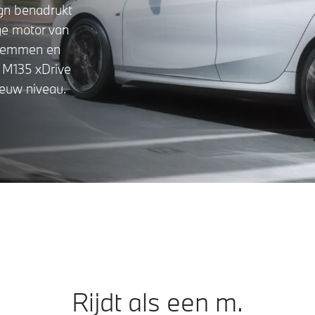
ign benadrukt
ge motor van
tremmen en
 M135 xDrive
ieuw niveau.
Rijdt als een m.