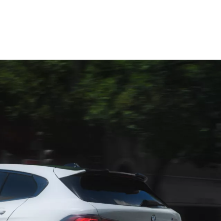
Technische gegevens
0 km/h
O₂-uitstoot, gecombineerde WLTP in g/km: 185–173