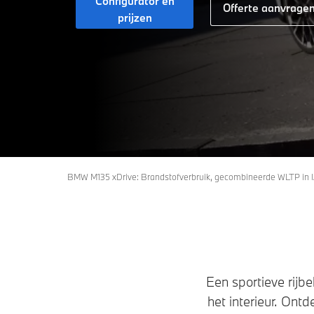
Configurator en
Offerte aanvrage
prijzen
BMW M135 xDrive: Brandstofverbruik, gecombineerde WLTP in l
Een sportieve rijb
het interieur. On