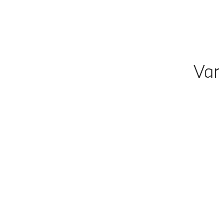
Var
Modellen
Benzine • Diesel
M modellen
Benzine