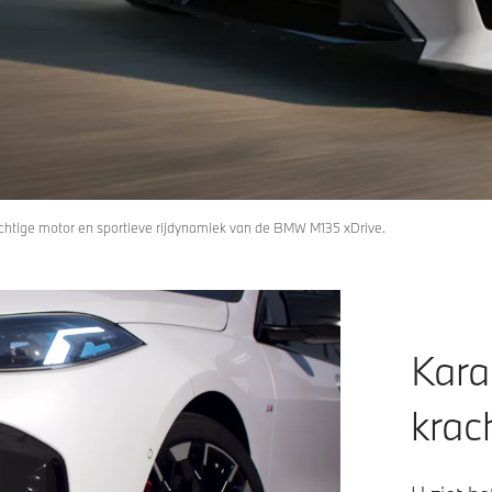
chtige motor en sportieve rijdynamiek van de BMW M135 xDrive.
Kara
krach