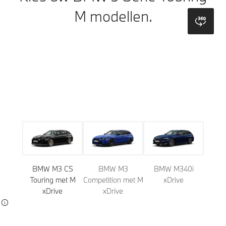
M modellen.
bmw
Model
Kleuren
Wielen
Dak
Bekleding
Interieurli
BMW M3 CS
BMW M3
BMW M340i
Touring met M
Competition met M
xDrive
xDrive
xDrive