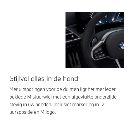
Stijlvol alles in de hand.
C
Met uitsparingen voor de duimen ligt het met leder
He
beklede M stuurwiel met een afgevlakte onderzijde
aa
stevig in uw handen. Inclusief markering in 12-
si
uurspositie en M logo.