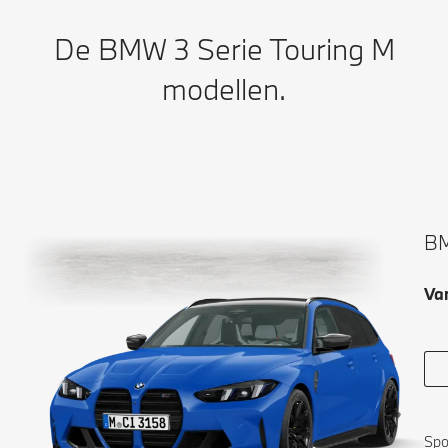
De BMW 3 Serie Touring M
modellen.
BM
Va
Spo