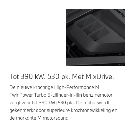
Tot 390 kW. 530 pk. Met M xDrive.
E
c
De nieuwe krachtige High-Performance M
TwinPower Turbo 6-cilinder-in-lijn benzinemotor
Me
zorgt voor tot 390 kW (530 pk). De motor wordt
Dr
gekenmerkt door superieure krachtontwikkeling en
au
de markante M motorsound.
– 