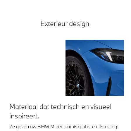
Exterieur design.
Materiaal dat technisch en visueel
N
inspireert.
Me
no
Ze geven uw BMW M een onmiskenbare uitstraling: