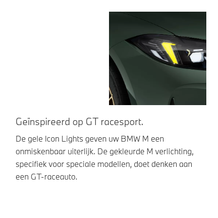
Geïnspireerd op GT racesport.
F
De gele Icon Lights geven uw BMW M een
De
onmiskenbaar uiterlijk. De gekleurde M verlichting,
op
specifiek voor speciale modellen, doet denken aan
de
een GT-raceauto.
ra