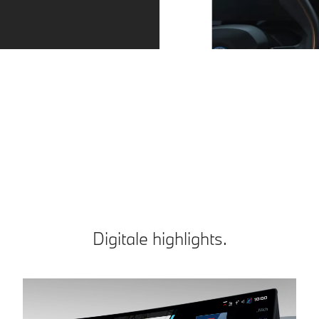
Altijd op de juiste
Gemakkelijker
rijstrook en op de
parkeren
juiste afstand.
dankzij meer
Driving Assistant
camera's.
Professional biedt de
De Parking
best mogelijke
Assistant Plus zorgt
bestuurdersassistent.
voor meer
Een compleet pakket
overzicht bij het
voor veiligheid en
parkeren. Extra
comfort tijdens uw
camera's brengen
reizen.
de omgeving van
uw voertuig in 3D-
Digitale highlights.
aanzicht in beeld
op de Control
Display. Zo ziet u
meteen hoeveel
manoeuvreerruimte