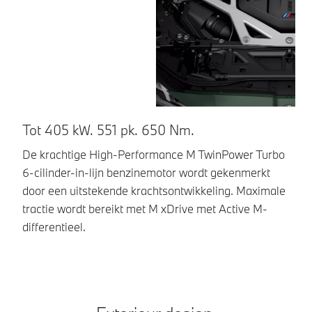
Tot 405 kW. 551 pk. 650 Nm.
N
ri
De krachtige High-Performance M TwinPower Turbo
6-cilinder-in-lijn benzinemotor wordt gekenmerkt
De
door een uitstekende krachtsontwikkeling. Maximale
CS
tractie wordt bereikt met M xDrive met Active M-
en
differentieel.
da