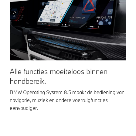
u heeft.
Alle functies moeiteloos binnen
H
handbereik.
o
BMW Operating System 8.5 maakt de bediening van
Me
navigatie, muziek en andere voertuigfuncties
vo
eenvoudiger.
me
u