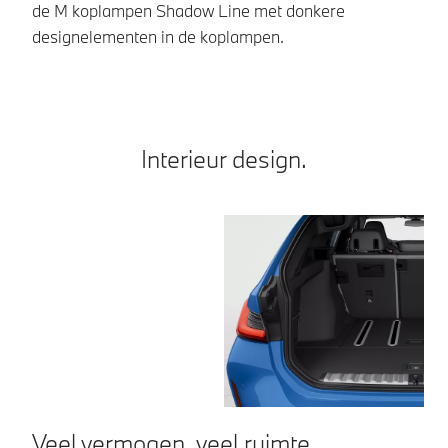
lu
de M koplampen Shadow Line met donkere
bu
designelementen in de koplampen.
Interieur design.
Veel vermogen, veel ruimte.
V