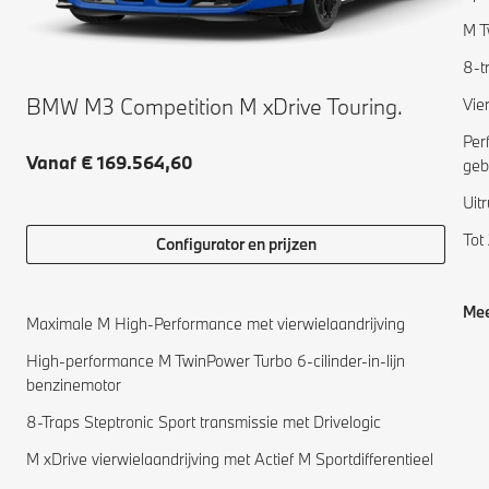
M T
8-t
BMW M3 Competition M xDrive Touring.
Vie
Per
Vanaf € 169.564,60
geb
Uit
Tot
Configurator en prijzen
Mee
Maximale M High-Performance met vierwielaandrijving
High-performance M TwinPower Turbo 6-cilinder-in-lijn
benzinemotor
8-Traps Steptronic Sport transmissie met Drivelogic
M xDrive vierwielaandrijving met Actief M Sportdifferentieel