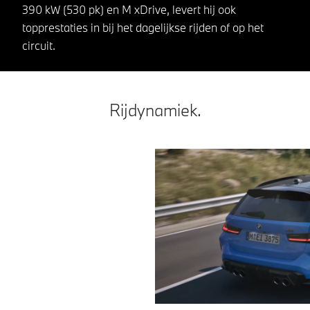
390 kW (530 pk) en M xDrive, levert hij ook
topprestaties in bij het dagelijkse rijden of op het
circuit.
Rijdynamiek.