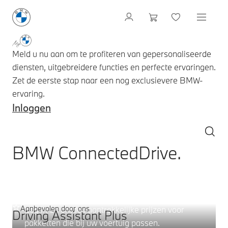
Meld u nu aan om te profiteren van gepersonaliseerde
diensten, uitgebreidere functies en perfecte ervaringen.
Zet de eerste stap naar een nog exclusievere BMW-
ervaring.
Inloggen
BMW ConnectedDrive.
Serviceaanbod – selecteer:
Digitale pakketten.
Aanbevolen door ons
Log in en ontdek aantrekkelijke prijzen voor
Driving Assistant Plus
pakketten die bij uw voertuig passen.