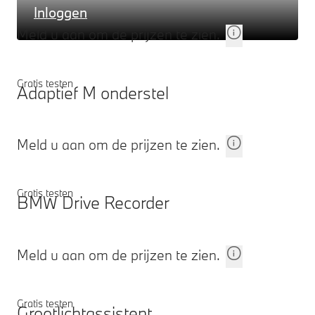
Inloggen
Meld u aan om de prijzen te zien.
Gratis testen
Adaptief M onderstel
Meld u aan om de prijzen te zien.
Gratis testen
BMW Drive Recorder
Meld u aan om de prijzen te zien.
Gratis testen
Grootlichtassistent