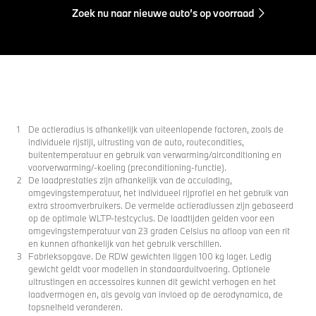
Zoek nu naar nieuwe auto’s op voorraad
De actieradius is afhankelijk van uiteenlopende factoren, zoals de
individuele rijstijl, uitrusting van de auto, routecondities,
buitentemperatuur en gebruik van verwarming/airconditioning en
voorverwarming/-koeling (preconditioning-functie).
De laadprestaties zijn afhankelijk van de acculading,
omgevingstemperatuur, het individueel rijprofiel en het gebruik van
extra stroomverbruikers. De vermelde actieradiussen zijn gebaseerd
op de optimale WLTP-testcyclus. De laadtijden gelden voor een
omgevingstemperatuur van 23 graden Celsius na afloop van een rit
en kunnen afhankelijk van het gebruik verschillen.
Fabrieksopgave. De RDW gewichten liggen 100 kg lager. Ledig
gewicht geldt voor modellen in standaarduitvoering. Optionele
uitrustingen en accessoires kunnen dit gewicht verhogen en het
laadvermogen en, als gevolg van invloed op de aerodynamica, de
topsnelheid veranderen.