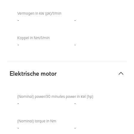
Vermogen in kW (pk)/1/min
-
-
Koppel in Nm/1/min
-
-
Elektrische motor
Elektrische
motor
(Nominal) power/30 minutes power in kW (hp)
-
-
(Nominal) torque in Nm
-
-