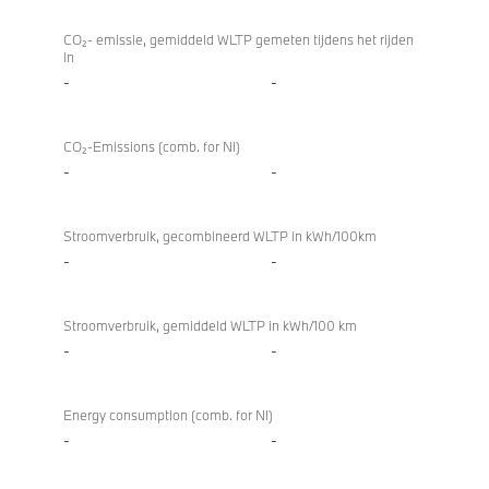
CO₂- emissie, gemiddeld WLTP gemeten tijdens het rijden
in
-
-
CO₂-Emissions (comb. for NI)
-
-
Stroomverbruik, gecombineerd WLTP in kWh/100km
-
-
Stroomverbruik, gemiddeld WLTP in kWh/100 km
-
-
Energy consumption (comb. for NI)
-
-