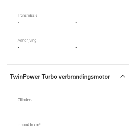
Transmissie
-
-
Aandrijving
-
-
TwinPower Turbo verbrandingsmotor
TwinPower
Turbo
Cilinders
verbrandingsmotor
-
-
Inhoud in cm³
-
-