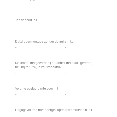
-
-
Tankinhoud in l
-
-
Dakdragermontage zonder dakrails in kg
-
-
Maximaal trekgewicht bij af fabriek trekhaak, geremd,
helling tot 12%, in kg / kogeldruk
-
-
Volume opslagruimte voor in l
-
-
Bagagevolume met neergeklapte achterstoelen n in l
-
-