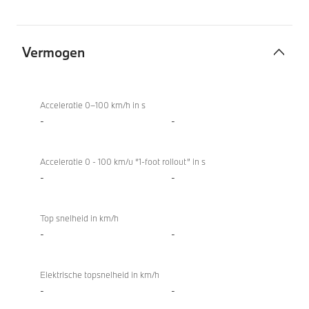
Vermogen
Vermogen
Acceleratie 0–100 km/h in s
-
-
Acceleratie 0 - 100 km/u “1-foot rollout” in s
-
-
Top snelheid in km/h
-
-
Elektrische topsnelheid in km/h
-
-