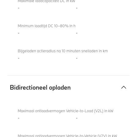
Maximale laadcapaciteit DC in kW
-
-
Minimum laadtijd DC 10–80% in h
-
-
Bijgeladen actieradius na 10 minuten snelladen in km
-
-
Bidirectioneel opladen
Bidirectioneel
opladen
Maximaal ontlaadvermogen Vehicle-to-Load (V2L) in kW
-
-
Maximaal ontlaadvermogen Vehicle-to-Vehicle (V2V) in kW