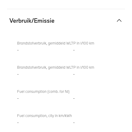
Verbruik/Emissie
Verbruik/Emissie
Brandstofverbruik, gemiddeld WLTP in l/100 km
-
-
Brandstofverbruik, gemiddeld WLTP in l/100 km
-
-
Fuel consumption (comb. for NI)
-
-
Fuel consumption, city in km/kWh
-
-