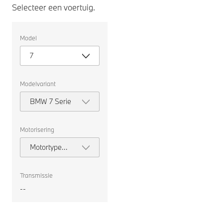
Selecteer een voertuig.
Selecteer
Model
een
voertuig.
7
Modelvariant
BMW 7 Serie
Motorisering
Motortype
selecteren
Transmissie
--