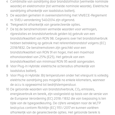
Combinatie van aandrijving door brandstofmotor (vermelde nominale
waarde) en elektromotor (tot vermelde nominale waarde). Elektrische
aandrijving afhankelijk van laadstatus batterij.
De waarden gemeten in overeenstemming met VN/ECE-Reglement
nr. 51/EU-verordening 540/2014 zijn afgerond.
Trekgewicht afhankelijk van geselecteerde opties.
De bij de benzinemotoren vermelde waarden voor vermogen,
rijprestaties en brandstofverbruik gelden bij gebruik van een
brandstofkwaliteit van RON 98. Gegevens over het brandstofverbruik
hebben betrekking op gebruik met referentiebrandstof volgens (EC)
2018/1832. De benzinemotoren zijn geschikt voor een
brandstofkwaliteit van RON 91 en hoger, met een maximaal
ethanolaandeel van 25% (E25). Het gebruik van een
brandstofkwaliteit van minimaal RON 95 wordt aangeraden.
Voor Plug-in Hybride: elektrische actieradius afhankelijk van
laadstatus batterij.
Voor Plug-in Hybride: Bij temperaturen onder het vriespunt is volledig
elektrische aandrijving pas mogelijk na enkele kilometers, wanneer
de accu is opgewarmd tot bedrijfstemperatuur.
De getoonde waarden van brandstofverbruik, CO₂ emissies,
energieverbruik en bereik, zijn vastgesteld op basis van de versie van
de Europese Verordening (EC) 2018 / 1832 die van toepassing is ten
tijde van de typegoedkeuring. De cijfers verwijzen naar de WLTP
testcyclus conform Richtlijn (EC) 1151 / 2017 en kunnen variëren
afhankelijk van de geselecteerde opties. Het getoonde bereik is