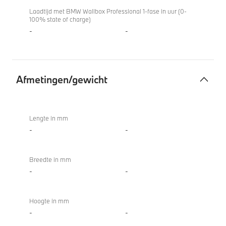
Laadtijd met BMW Wallbox Professional 1-fase in uur (0-
100% state of charge)
-
-
Afmetingen/gewicht
Afmetingen/gewicht
Lengte in mm
-
-
Breedte in mm
-
-
Hoogte in mm
-
-