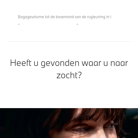
Bagagevolume tot de bovenrand van de rugleuning in l
-
-
Heeft u gevonden waar u naar
zocht?