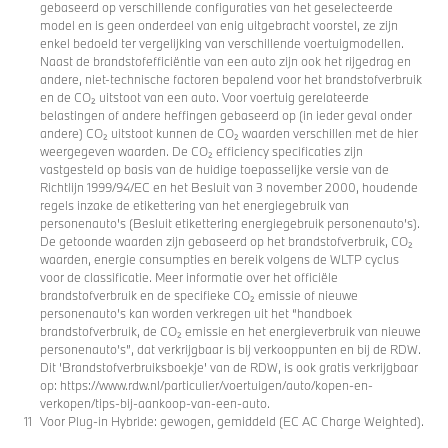
gebaseerd op verschillende configuraties van het geselecteerde
model en is geen onderdeel van enig uitgebracht voorstel, ze zijn
enkel bedoeld ter vergelijking van verschillende voertuigmodellen.
Naast de brandstofefficiëntie van een auto zijn ook het rijgedrag en
andere, niet-technische factoren bepalend voor het brandstofverbruik
en de CO₂ uitstoot van een auto. Voor voertuig gerelateerde
belastingen of andere heffingen gebaseerd op (in ieder geval onder
andere) CO₂ uitstoot kunnen de CO₂ waarden verschillen met de hier
weergegeven waarden. De CO₂ efficiency specificaties zijn
vastgesteld op basis van de huidige toepasselijke versie van de
Richtlijn 1999/94/EC en het Besluit van 3 november 2000, houdende
regels inzake de etikettering van het energiegebruik van
personenauto's (Besluit etikettering energiegebruik personenauto’s).
De getoonde waarden zijn gebaseerd op het brandstofverbruik, CO₂
waarden, energie consumpties en bereik volgens de WLTP cyclus
voor de classificatie. Meer informatie over het officiële
brandstofverbruik en de specifieke CO₂ emissie of nieuwe
personenauto’s kan worden verkregen uit het “handboek
brandstofverbruik, de CO₂ emissie en het energieverbruik van nieuwe
personenauto’s”, dat verkrijgbaar is bij verkooppunten en bij de RDW.
Dit 'Brandstofverbruiksboekje' van de RDW, is ook gratis verkrijgbaar
op: https://www.rdw.nl/particulier/voertuigen/auto/kopen-en-
verkopen/tips-bij-aankoop-van-een-auto.
Voor Plug-in Hybride: gewogen, gemiddeld (EC AC Charge Weighted).