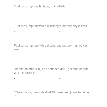
Fuel consumption, highway in km/kWh
-
-
Fuel consumption with a discharged battery, city in km/l
-
-
Fuel consumption with a discharged battery, highway in
km/l
-
-
Brandstofverbruik bij een ontladen accu, gecombineerde
WLTP in l/100 km
-
-
CO₂- emissie, gemiddeld WLTP gemeten tijdens het rijden
in
-
-