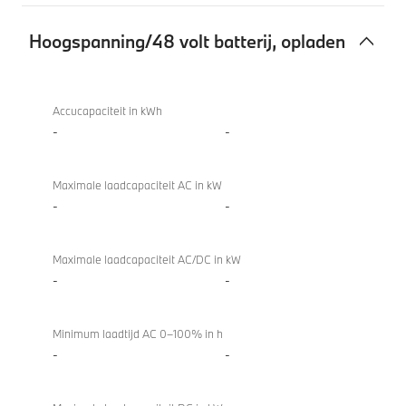
Hoogspanning/48 volt batterij, opladen
Hoogspanning/48
volt
Accucapaciteit in kWh
batterij,
-
-
opladen
Maximale laadcapaciteit AC in kW
-
-
Maximale laadcapaciteit AC/DC in kW
-
-
Minimum laadtijd AC 0–100% in h
-
-