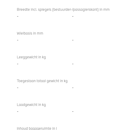
Breedte incl. spiegels (bestuurder-/passagierskant) in mm
-
-
Wielbasis in mm
-
-
Leeggewicht in kg
-
-
Toegestaan totaal gewicht in kg
-
-
Laadgewicht in kg
-
-
Inhoud bagageruimte in l