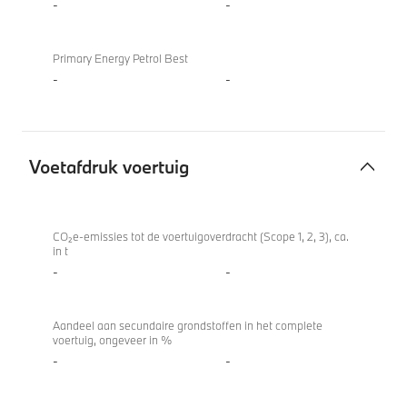
-
-
Primary Energy Petrol Best
-
-
Voetafdruk voertuig
Voetafdruk
voertuig
CO₂e-emissies tot de voertuigoverdracht (Scope 1, 2, 3), ca.
in t
-
-
Aandeel aan secundaire grondstoffen in het complete
voertuig, ongeveer in %
-
-