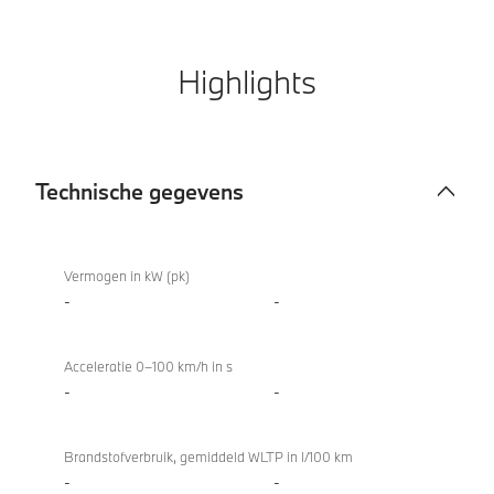
Highlights
Technische gegevens
Technische
gegevens
Vermogen in kW (pk)
-
-
Acceleratie 0–100 km/h in s
-
-
Brandstofverbruik, gemiddeld WLTP in l/100 km
-
-