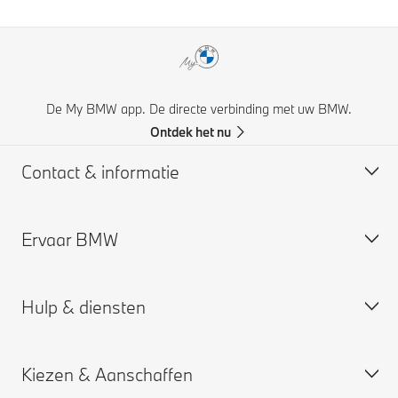
De My BMW app. De directe verbinding met uw BMW.
Ontdek het nu
Contact & informatie
Ervaar BMW
Support & Contact
Veelgestelde vragen
Hulp & diensten
Vind uw BMW dealer
Over ons
Vraag een offerte aan
Werken bij BMW
Kiezen & Aanschaffen
BMW Group
Maak een werkplaatsafspraak